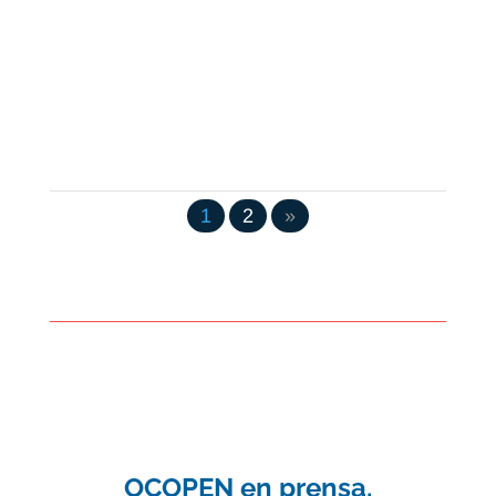
1
2
»
OCOPEN en prensa.