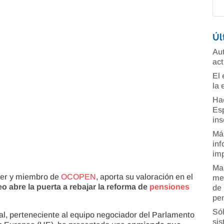
Úl
Aut
act
El 
la 
Ha
Esp
ins
Más
inf
imp
Man
cer y miembro de
OCOPEN
, aporta su valoración en el
mer
abre la puerta a rebajar la reforma de
pensiones
de 
.
pe
Sól
al, perteneciente al equipo negociador del Parlamento
sis