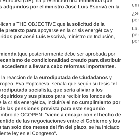
ón Europea (UE), ha presentado una
enmienda que
em
os adquiridos por el ministro José Luis Escrivá en la
¿S
pen
xplican a THE OBJECTIVE que
la solicitud de la
La 
de pretexto para
apoyarse en la crisis energética y
pen
uiridos por José Luis Escrivá
, ministro de Inclusión,
pe
nmienda
(que posteriormente debe ser aprobada por
mecanismo de condicionalidad creado para distribuir
 accedieran a llevar a cabo reformas importantes.
la reacción de la
eurodiputada de Ciudadanos
y
opeo, Eva Poptcheva, señala que según su tesis “
el
odiputada socialista, que sería aliviar a los
dquiridos y sus plazos
para recibir los fondos de
a crisis energética, incluiría el
no cumplimiento por
 de las pensiones prevista para este segundo
miembro de OCOPEN: “
viene a encajar con el hecho de
ntido de las negociaciones entre el Gobierno y los
a tan solo dos meses del fin del plazo
, se ha iniciado
iente ley en el Congreso”.