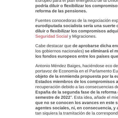
Europeo para el plan energético de la Uni
podría diluir o flexibilizar los compromis
reforma de las pensiones.
Fuentes conocedoras de la negociación e
eurodiputada socialista sería una suerte 
diluir o flexibilizar los compromisos adq
Seguridad Social
y Migraciones.
Cabe destacar que
de aprobarse dicha e
los gobiernos nacionales)
se eliminará el 
los fondos europeos entre los países que
Antonio Méndez Baiges, haciéndose eco de 
portavoz de Economía en el Parlamento Eur
objeto de la enmienda propuesta por la eur
Estados miembros de los compromisos a
recuperación debido a las consecuencias de l
España de la segunda fase de la reforma
semestre de 2022
”. Esta idea, añade el 
que no se conocen los avances en este se
agentes sociales, ni, en consecuencia, y 
tan siquiera la tramitación de la correspond