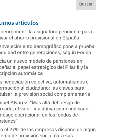
timos artículos
oenrolment: la asignatura pendiente para
ivar el ahorro previsional en España
envejecimiento demográfico pone a prueba
equidad entre generaciones, según Fedea
cia un nuevo modelo de pensiones en
aña: el papel estratégico del Pilar II y la
cripción automática
 negociación colectiva, automatismos e
ormación al ciudadano: las claves para
ulsar la previsión social complementaria
uel Álvarez: “Más allá del riesgo de
cado, el valor liquidativo como indicador
riesgo operacional en los fondos de
nsiones”
o el 27% de las empresas dispone de algún
tema de previsión social para sus