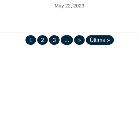
May 22, 2023
1
2
3
...
»
Última »