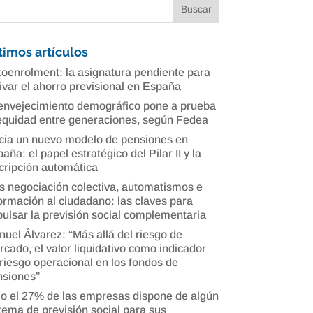
timos artículos
oenrolment: la asignatura pendiente para
ivar el ahorro previsional en España
envejecimiento demográfico pone a prueba
equidad entre generaciones, según Fedea
cia un nuevo modelo de pensiones en
aña: el papel estratégico del Pilar II y la
cripción automática
 negociación colectiva, automatismos e
ormación al ciudadano: las claves para
ulsar la previsión social complementaria
uel Álvarez: “Más allá del riesgo de
cado, el valor liquidativo como indicador
riesgo operacional en los fondos de
nsiones”
o el 27% de las empresas dispone de algún
tema de previsión social para sus