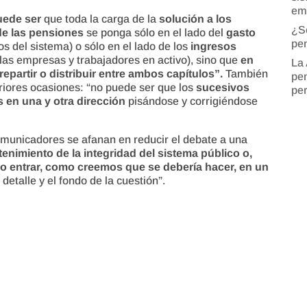
em
uede ser
que toda la carga de la
solución a los
¿S
 de las pensiones
se ponga sólo en el lado del
gasto
pen
os del sistema) o sólo en el lado de los
ingresos
las empresas y trabajadores en activo), sino que
en
La 
repartir o distribuir entre ambos capítulos”.
También
pen
riores ocasiones: “no puede ser que los
sucesivos
pe
 en una y otra dirección
pisándose y corrigiéndose
omunicadores se afanan en reducir el debate a una
enimiento de la integridad del sistema público o,
ndo entrar, como creemos que se debería hacer, en un
etalle y el fondo de la cuestión”.