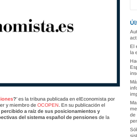
Úl
Aut
act
El 
la 
Ha
Esp
ins
Más
inf
imp
iones
?
’ es la tribuna publicada en elEconomista por
Man
cer y miembro de
OCOPEN
. En su publicación el
mer
percibido a raíz de sus posicionamientos y
de 
pectivas del sistema español de pensiones
de la
pe
Sól
sis