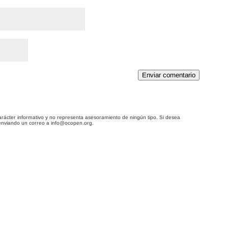
Enviar comentario
arácter informativo y no representa asesoramiento de ningún tipo. Si desea
enviando un correo a info@ocopen.org.