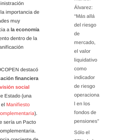
inistración
Álvarez:
y la importancia de
“Más allá
dades muy
del riesgo
cia a
la economía
de
nto dentro de la
mercado,
anificación
el valor
liquidativo
como
e OCOPEN destacó
indicador
ación financiera
de riesgo
visión social
operaciona
e Estado (una
l en los
 el
Manifiesto
fondos de
 complementaria
).
pensiones”
ue sería un Pacto
 complementaria.
Sólo el
ancia creciente de