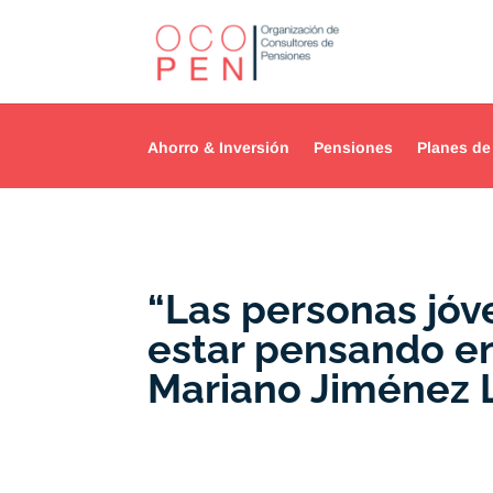
Ahorro & Inversión
Pensiones
Planes de
“Las personas jóv
estar pensando en 
Mariano Jiménez 