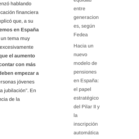
enzó hablando
entre
ucación financiera
generacion
plicó que, a su
es, según
enemos en España
Fedea
, un tema muy
Hacia un
 excesivamente
nuevo
que el aumento
modelo de
 contar con más
pensiones
 deben empezar a
en España:
ersonas jóvenes
el papel
a jubilación”. En
estratégico
cia de la
del Pilar II y
la
inscripción
automática