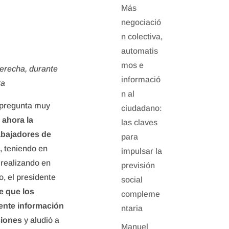
Más
negociació
n colectiva,
automatis
mos e
erecha, durante
informació
ra
n al
a pregunta muy
ciudadano:
ahora la
las claves
abajadores de
para
a
, teniendo en
impulsar la
 realizando en
previsión
, el presidente
social
e que los
compleme
ente información
ntaria
siones
y aludió a
Manuel