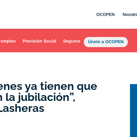
OCOPEN
Nosotr
 empleo
Previsión Social
Seguros
Únete a OCOPEN
enes ya tienen que
la jubilación”,
Lasheras