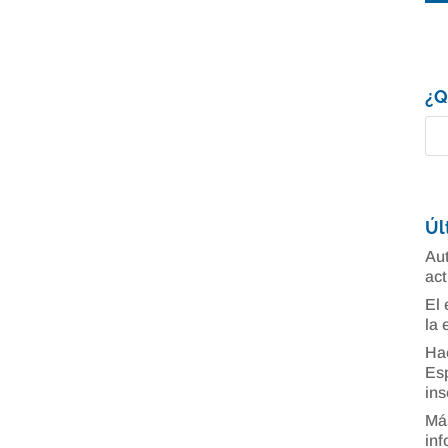
¿Q
Úl
Aut
act
El 
la 
Ha
Esp
ins
Más
inf