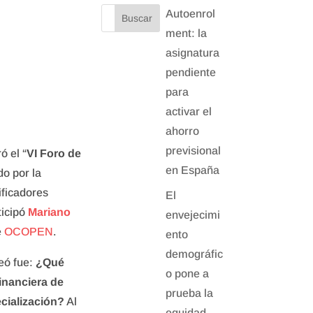
Autoenrol
ment: la
asignatura
pendiente
para
activar el
ahorro
previsional
ó el “
VI Foro de
en España
do por la
ificadores
El
ticipó
Mariano
envejecimi
e
OCOPEN
.
ento
demográfic
eó fue:
¿Qué
o pone a
inanciera de
prueba la
cialización?
Al
equidad