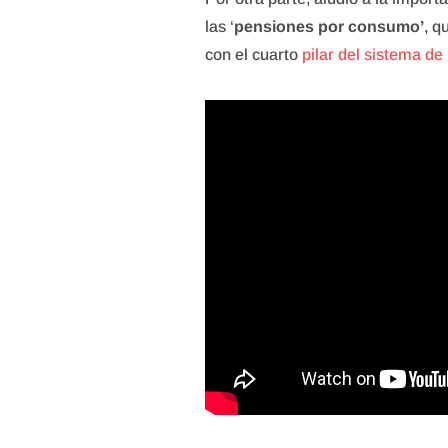
las ‘
pensiones por consumo’
, q
con el cuarto
pilar del sistema d