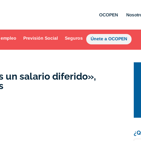
OCOPEN
Nosotr
 empleo
Previsión Social
Seguros
Únete a OCOPEN
s un salario diferido»,
s
¿Q