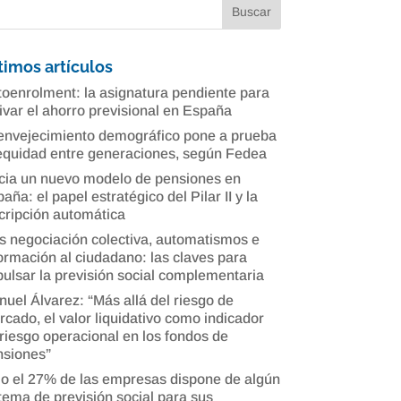
timos artículos
oenrolment: la asignatura pendiente para
ivar el ahorro previsional en España
envejecimiento demográfico pone a prueba
equidad entre generaciones, según Fedea
cia un nuevo modelo de pensiones en
aña: el papel estratégico del Pilar II y la
cripción automática
 negociación colectiva, automatismos e
ormación al ciudadano: las claves para
ulsar la previsión social complementaria
uel Álvarez: “Más allá del riesgo de
cado, el valor liquidativo como indicador
riesgo operacional en los fondos de
nsiones”
o el 27% de las empresas dispone de algún
tema de previsión social para sus