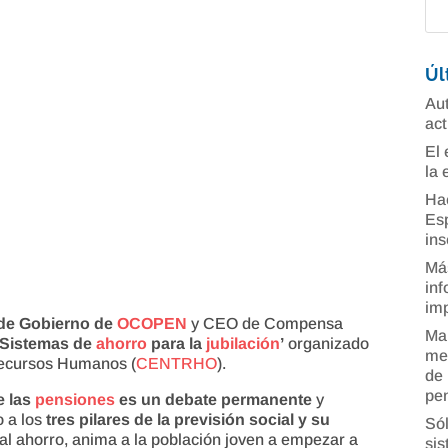
Úl
Aut
act
El 
la 
Ha
Esp
ins
Más
inf
imp
de Gobierno de
OCOPEN
y CEO de Compensa
Man
‘Sistemas de
ahorro
para la
jubilación
’
organizado
mer
Recursos Humanos (
CENTRHO
).
de 
pe
e las
pensiones
es un debate permanente
y
o a los
tres pilares de la previsión social y su
Sól
 al ahorro, anima a la población joven a empezar a
sis