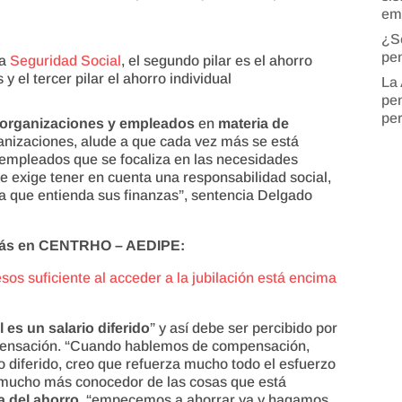
em
¿S
pen
la
Seguridad Social
, el segundo pilar es el ahorro
 el tercer pilar el ahorro individual
La 
pen
pe
 organizaciones y empleados
en
materia de
anizaciones, alude a que cada vez más se está
 empleados que se focaliza en las necesidades
e exige tener en cuenta una responsabilidad social,
a que entienda sus finanzas”, sentencia Delgado
anás en CENTRHO – AEDIPE:
os suficiente al acceder a la jubilación está encima
l es un salario diferido
” y así debe ser percibido por
mpensación. “Cuando hablemos de compensación,
o diferido, creo que refuerza mucho todo el esfuerzo
 mucho más conocedor de las cosas que está
a del ahorro
, “empecemos a ahorrar ya y hagamos