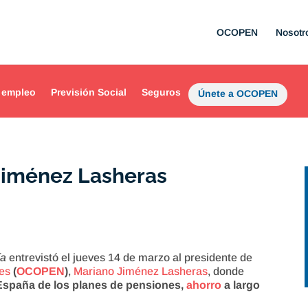
OCOPEN
Nosotr
 empleo
Previsión Social
Seguros
Únete a OCOPEN
 Jiménez Lasheras
ía
entrevistó el jueves 14 de marzo al presidente de
es
(
OCOPEN
)
,
Mariano Jiménez Lasheras
, donde
España de los
planes de pensiones,
ahorro
a largo