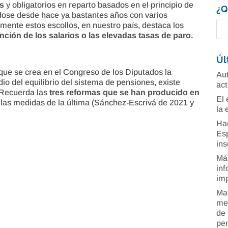
os
y obligatorios en reparto basados en el principio de
¿Q
ndose desde hace ya bastantes años con varios
amente estos escollos, en nuestro país, destaca los
ción de los salarios o las elevadas tasas de paro.
Úl
 que se crea en el Congreso de los Diputados la
Aut
dio del equilibrio del sistema de pensiones, existe
act
 Recuerda las
tres reformas que se han producido en
El 
las medidas de la última (Sánchez-Escrivá de 2021 y
la 
Ha
Esp
ins
Más
inf
imp
Man
mer
de 
pe