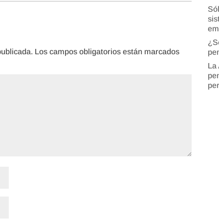
Sól
sis
em
¿S
publicada.
Los campos obligatorios están marcados
pen
La 
pen
pe