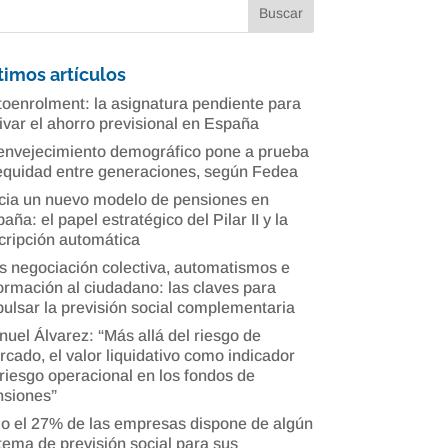
timos artículos
oenrolment: la asignatura pendiente para
ivar el ahorro previsional en España
envejecimiento demográfico pone a prueba
equidad entre generaciones, según Fedea
cia un nuevo modelo de pensiones en
aña: el papel estratégico del Pilar II y la
cripción automática
 negociación colectiva, automatismos e
ormación al ciudadano: las claves para
ulsar la previsión social complementaria
uel Álvarez: “Más allá del riesgo de
cado, el valor liquidativo como indicador
riesgo operacional en los fondos de
nsiones”
o el 27% de las empresas dispone de algún
tema de previsión social para sus