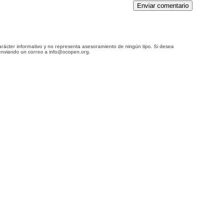
Enviar comentario
arácter informativo y no representa asesoramiento de ningún tipo. Si desea
enviando un correo a info@ocopen.org.