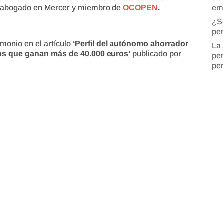
em
, abogado en Mercer y miembro de
OCOPEN
.
¿S
pen
imonio en el artículo
‘Perfil del autónomo ahorrador
La 
os que ganan más de 40.000 euros’
publicado por
pen
pe