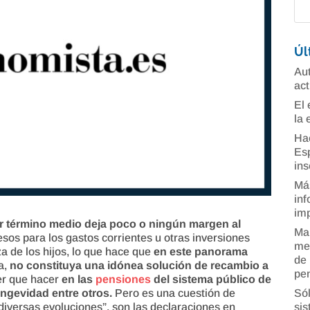
Úl
Aut
act
El 
la 
Ha
Esp
ins
Más
inf
imp
or término medio deja poco o ningún margen al
Man
esos para los gastos corrientes u otras inversiones
mer
a de los hijos, lo que hace que
en este panorama
de 
ra,
no constituya una idónea solución de recambio a
pe
er que hacer
en las
pensiones
del sistema público de
Sól
ongevidad entre otros.
Pero es una cuestión de
sis
iversas evoluciones”, son las declaraciones en