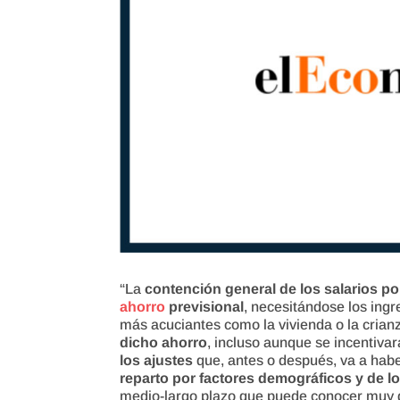
“La
contención general de los salarios p
ahorro
previsional
, necesitándose los ingr
más acuciantes como la vivienda o la crianz
dicho ahorro
, incluso aunque se incentiva
los ajustes
que, antes o después, va a hab
reparto por factores demográficos y de l
medio-largo plazo que puede conocer muy d