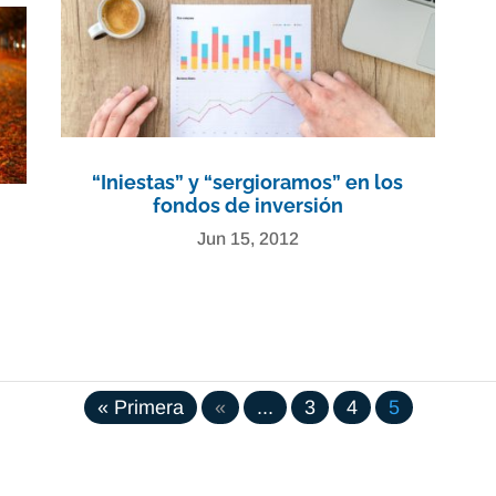
“Iniestas” y “sergioramos” en los
fondos de inversión
Jun 15, 2012
« Primera
«
...
3
4
5