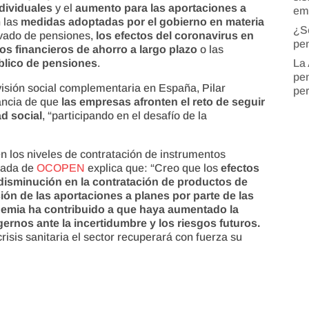
ndividuales
y el
aumento para las aportaciones a
em
 las
medidas adoptadas por el gobierno en materia
¿S
ivado de pensiones,
los efectos del coronavirus en
pen
os financieros de ahorro a largo plazo
o las
La 
blico de pensiones
.
pen
evisión social complementaria en España, Pilar
pe
tancia de que
las empresas afronten el reto de seguir
d social
, “participando en el desafío de la
n los niveles de contratación de instrumentos
ciada de
OCOPEN
explica que: “Creo que los
efectos
disminución en la contratación de productos de
ión de las aportaciones a planes por parte de las
demia ha contribuido a que haya aumentado la
ernos ante la incertidumbre y los riesgos futuros.
isis sanitaria el sector recuperará con fuerza su