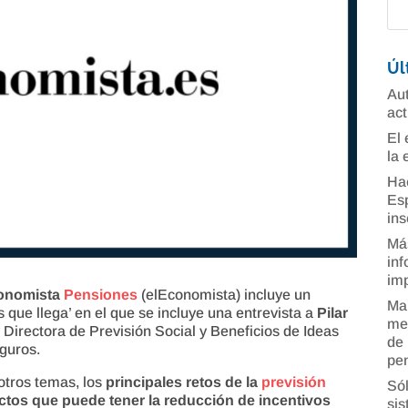
Úl
Aut
act
El 
la 
Ha
Esp
ins
Más
inf
imp
onomista
Pensiones
(elEconomista) incluye un
Man
que llega’ en el que se incluye una entrevista a
Pilar
mer
 Directora de Previsión Social y Beneficios de Ideas
de 
eguros.
pe
 otros temas, los
principales retos de la
previsión
Sól
ctos que puede tener la reducción de incentivos
sis