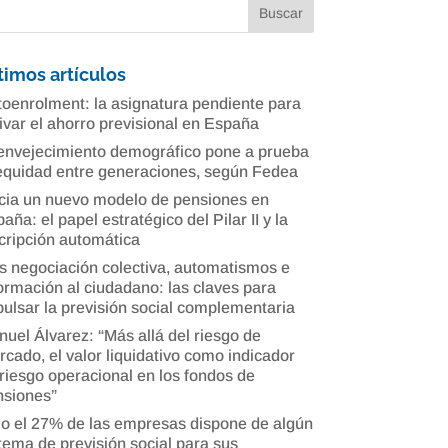
timos artículos
oenrolment: la asignatura pendiente para
ivar el ahorro previsional en España
envejecimiento demográfico pone a prueba
equidad entre generaciones, según Fedea
cia un nuevo modelo de pensiones en
aña: el papel estratégico del Pilar II y la
cripción automática
 negociación colectiva, automatismos e
ormación al ciudadano: las claves para
ulsar la previsión social complementaria
uel Álvarez: “Más allá del riesgo de
cado, el valor liquidativo como indicador
riesgo operacional en los fondos de
nsiones”
o el 27% de las empresas dispone de algún
tema de previsión social para sus