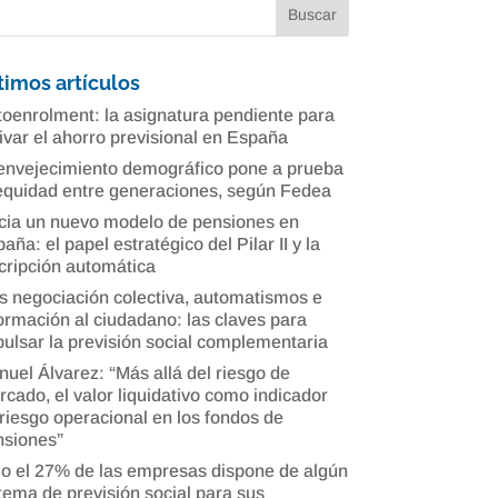
timos artículos
oenrolment: la asignatura pendiente para
ivar el ahorro previsional en España
envejecimiento demográfico pone a prueba
equidad entre generaciones, según Fedea
cia un nuevo modelo de pensiones en
aña: el papel estratégico del Pilar II y la
cripción automática
 negociación colectiva, automatismos e
ormación al ciudadano: las claves para
ulsar la previsión social complementaria
uel Álvarez: “Más allá del riesgo de
cado, el valor liquidativo como indicador
riesgo operacional en los fondos de
nsiones”
o el 27% de las empresas dispone de algún
tema de previsión social para sus