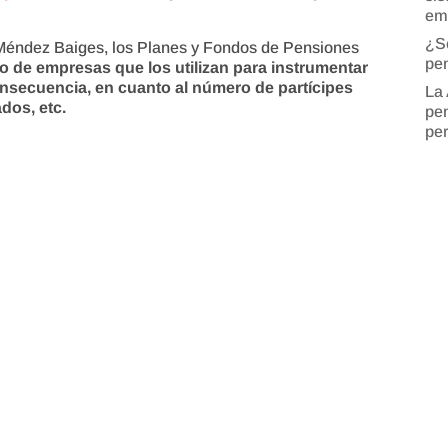
em
¿S
Méndez Baiges, los Planes y Fondos de Pensiones
pen
 de empresas que los utilizan para instrumentar
secuencia, en cuanto al número de partícipes
La 
dos, etc.
pen
pe