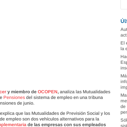
Úl
Aut
act
El 
la 
Ha
Esp
ins
Más
inf
imp
cer
y miembro de
OCOPEN
,
analiza las Mutualidades
Man
de
Pensiones
del sistema de empleo en una tribuna
mer
nsiones de junio.
de 
pe
,
explica que las Mutualidades de Previsión Social y los
e empleo son dos vehículos alternativos para la
Sól
mplementaria
de las empresas con sus empleados
sis