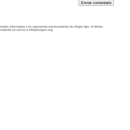
Enviar comentario
arácter informativo y no representa asesoramiento de ningún tipo. Si desea
enviando un correo a info@ocopen.org.