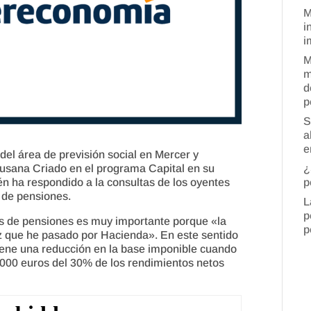
M
i
i
M
m
d
p
S
a
e
del área de previsión social en Mercer y
¿
usana Criado en el programa Capital en su
p
én ha respondido a la consultas de los oyentes
s de pensiones.
L
p
es de pensiones es muy importante porque «la
p
ez que he pasado por Hacienda». En este sentido
iene una reducción en la base imponible cuando
.000 euros del 30% de los rendimientos netos