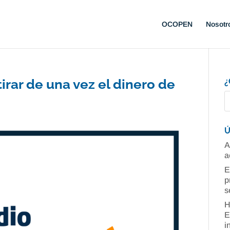
OCOPEN
Nosotr
irar de una vez el dinero de
¿
Ú
A
a
E
p
s
H
E
i