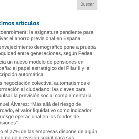
timos artículos
oenrolment: la asignatura pendiente para
ivar el ahorro previsional en España
envejecimiento demográfico pone a prueba
equidad entre generaciones, según Fedea
cia un nuevo modelo de pensiones en
aña: el papel estratégico del Pilar II y la
cripción automática
 negociación colectiva, automatismos e
ormación al ciudadano: las claves para
ulsar la previsión social complementaria
uel Álvarez: “Más allá del riesgo de
cado, el valor liquidativo como indicador
riesgo operacional en los fondos de
nsiones”
o el 27% de las empresas dispone de algún
tema de previsión social para sus