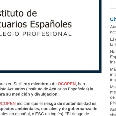
Úl
Aut
act
El 
la 
Ha
Esp
ins
Más
inf
imp
ores en Serfiex y
miembros de
OCOPEN
, han
Man
sta Actuarios (Instituto de Actuarios Españoles) la
mer
ara su medición y divulgación’.
de 
pe
OCOPEN
indican que el
riesgo de sostenibilidad es
aspectos ambientales, sociales y de gobernanza de
Sól
iales en español, o ESG en inglés). “El riesgo de
sis