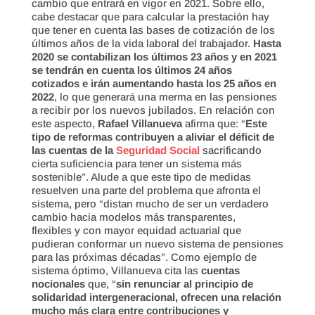
cambio que entrará en vigor en 2021. Sobre ello,
cabe destacar que para calcular la prestación hay
que tener en cuenta las bases de cotización de los
últimos años de la vida laboral del trabajador.
Hasta
2020 se contabilizan los últimos 23 años y en 2021
se tendrán en cuenta los últimos 24 años
cotizados e irán aumentando hasta los 25 años en
2022
, lo que generará una merma en las pensiones
a recibir por los nuevos jubilados. En relación con
este aspecto,
Rafael Villanueva
afirma que: “
Este
tipo de reformas contribuyen a aliviar el déficit de
las cuentas de la
Seguridad Social
sacrificando
cierta suficiencia para tener un sistema más
sostenible”. Alude a que este tipo de medidas
resuelven una parte del problema que afronta el
sistema, pero “distan mucho de ser un verdadero
cambio hacia modelos más transparentes,
flexibles y con mayor equidad actuarial que
pudieran conformar un nuevo sistema de pensiones
para las próximas décadas”. Como ejemplo de
sistema óptimo, Villanueva cita las
cuentas
nocionales
que, “
sin renunciar al principio de
solidaridad intergeneracional, ofrecen una relación
mucho más clara entre contribuciones y