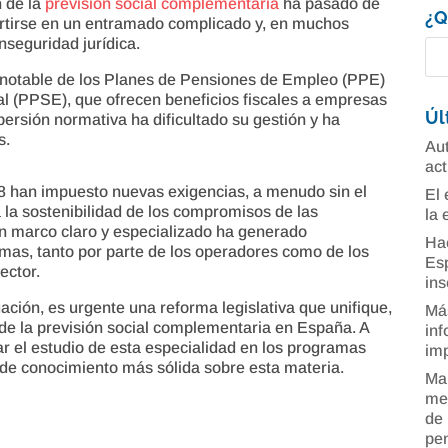
n de la
previsión social complementaria
ha pasado de
¿Q
vertirse en un entramado complicado y, en muchos
nseguridad jurídica.
 notable de los Planes de Pensiones de Empleo (PPE)
al (PPSE), que ofrecen beneficios fiscales a empresas
Úl
ersión normativa ha dificultado su gestión y ha
s.
Aut
act
8 han impuesto nuevas exigencias, a menudo sin el
El 
a la sostenibilidad de los compromisos de las
la 
n marco claro y especializado ha generado
Ha
rmas, tanto por parte de los operadores como de los
Esp
ector.
ins
ación, es urgente una reforma legislativa que unifique,
Más
 de la previsión social complementaria en España. A
inf
ar el estudio de esta especialidad en los programas
imp
de conocimiento más sólida sobre esta materia.
Man
mer
de 
pe