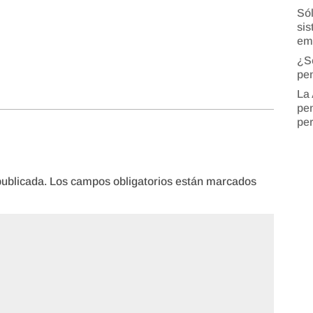
Sól
sis
em
¿S
pen
La 
pen
pe
publicada.
Los campos obligatorios están marcados