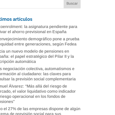
timos artículos
oenrolment: la asignatura pendiente para
ivar el ahorro previsional en España
envejecimiento demográfico pone a prueba
equidad entre generaciones, según Fedea
cia un nuevo modelo de pensiones en
aña: el papel estratégico del Pilar II y la
cripción automática
 negociación colectiva, automatismos e
ormación al ciudadano: las claves para
ulsar la previsión social complementaria
uel Álvarez: “Más allá del riesgo de
cado, el valor liquidativo como indicador
riesgo operacional en los fondos de
nsiones”
o el 27% de las empresas dispone de algún
tema de previsión social para sus