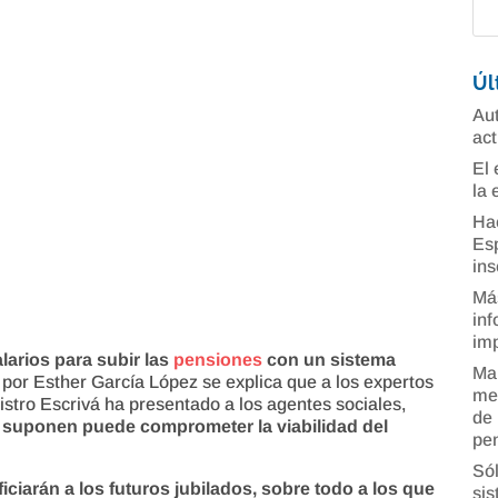
Úl
Aut
act
El 
la 
Ha
Esp
ins
Más
inf
imp
larios para subir las
pensiones
con un sistema
Man
por Esther García López se explica que a los expertos
mer
istro Escrivá ha presentado a los agentes sociales,
de 
 suponen puede comprometer la viabilidad del
pe
Sól
ciarán a los futuros jubilados, sobre todo a los que
sis