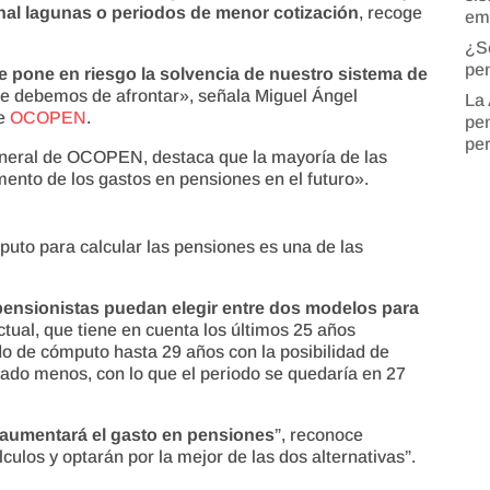
nal lagunas o periodos de menor cotización
, recoge
em
¿S
pen
e pone en riesgo la solvencia de nuestro sistema de
que debemos de afrontar», señala Miguel Ángel
La 
de
OCOPEN
.
pen
pe
general de OCOPEN, destaca que la mayoría de las
nto de los gastos en pensiones en el futuro».
puto para calcular las pensiones es una de las
pensionistas puedan elegir entre dos modelos para
actual, que tiene en cuenta los últimos 25 años
do de cómputo hasta 29 años con la posibilidad de
zado menos, con lo que el periodo se quedaría en 27
aumentará el gasto en pensiones
”, reconoce
lculos y optarán por la mejor de las dos alternativas”.