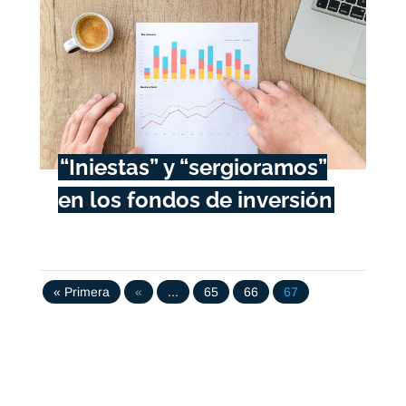
“Iniestas” y “sergioramos”
en los fondos de inversión
« Primera
«
...
65
66
67